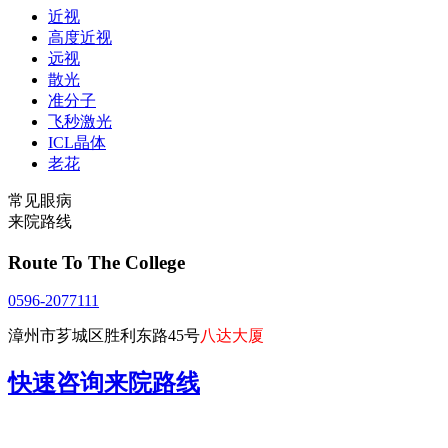
近视
高度近视
远视
散光
准分子
飞秒激光
ICL晶体
老花
常见眼病
来院路线
Route To The College
0596-2077111
漳州市芗城区胜利东路45号
八达大厦
快速咨询来院路线
点击直接拨打咨询热线