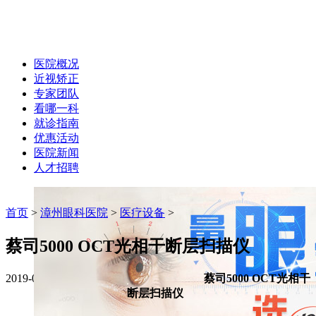
医院概况
近视矫正
专家团队
看哪一科
就诊指南
优惠活动
医院新闻
人才招聘
首页
>
漳州眼科医院
>
医疗设备
>
蔡司5000 OCT光相干断层扫描仪
2019-01-28 作者：hxyk
字体大小:
A+
A-
蔡司
5000 OCT
光相干
断层扫描仪