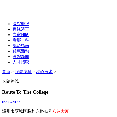
医院概况
近视矫正
专家团队
看哪一科
就诊指南
优惠活动
医院新闻
人才招聘
首页
>
眼表病科
>
核心技术
>
来院路线
Route To The College
0596-2077111
漳州市芗城区胜利东路45号
八达大厦