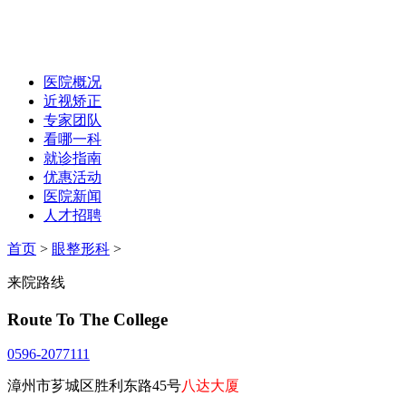
医院概况
近视矫正
专家团队
看哪一科
就诊指南
优惠活动
医院新闻
人才招聘
首页
>
眼整形科
>
来院路线
Route To The College
0596-2077111
漳州市芗城区胜利东路45号
八达大厦