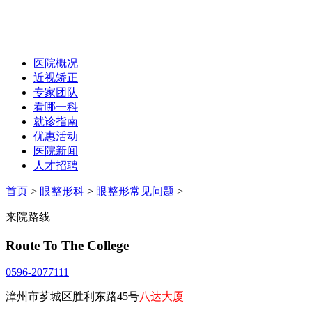
医院概况
近视矫正
专家团队
看哪一科
就诊指南
优惠活动
医院新闻
人才招聘
首页
>
眼整形科
>
眼整形常见问题
>
来院路线
Route To The College
0596-2077111
漳州市芗城区胜利东路45号
八达大厦